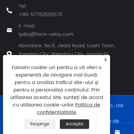
Tel:

+86-57762692570
E-mail:

lydia@face-relay.com
Abordare: No.6, Jieda Road, Liushi Town,
Yueqing City, Wenzhou City, provincia

X
Zhejiang, China
Folosim cookie-uri pentru a vă oferi o
experiență de navigare mai bună,
pentru a analiza traficul site-ului și
pentru a personaliza conținutul. Prin
utilizarea acestui site, sunteți de acord
cu utilizarea cookie-urilor.
Politica de
Copyright © 2025 Yueqing Face Electric Co., Ltd.
Toate drepturile rezervate.
confidențialitate
Links
|
Sitemap
|
RSS
|
XML
|
Politica de
Respinge
Accepta
confidențialitate
|



