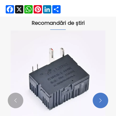
Facebook
X
WhatsApp
Pinterest
LinkedIn
Share
Recomandări de știri

